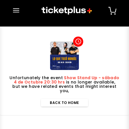
desplegar navegación
access_time
Unfortunately the event
Show Stand Up - sábado
4 de Octubre 20:30 hrs
is no longer available,
but we have related events that might interest
you,
BACK TO HOME