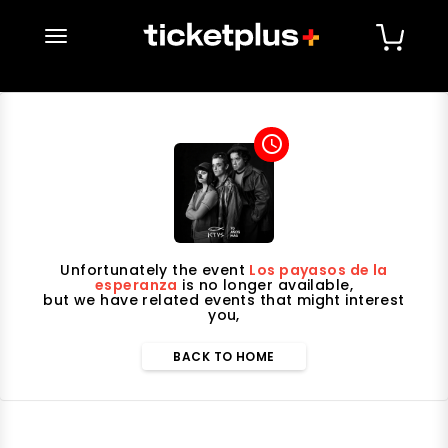
desplegar navegación
access_time
Unfortunately the event
Los payasos de la
esperanza
is no longer available,
but we have related events that might interest
you,
BACK TO HOME