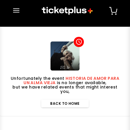
desplegar navegación
access_time
Unfortunately the event
HISTORIA DE AMOR PARA
UN ALMA VIEJA
is no longer available,
but we have related events that might interest
you,
BACK TO HOME