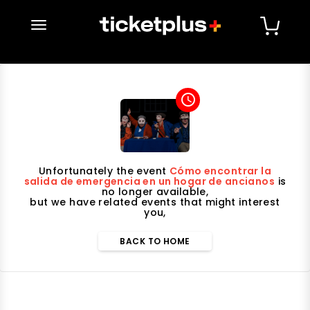
desplegar navegación
access_time
Unfortunately the event
Cómo encontrar la
salida de emergencia en un hogar de ancianos
is
no longer available,
but we have related events that might interest
you,
BACK TO HOME