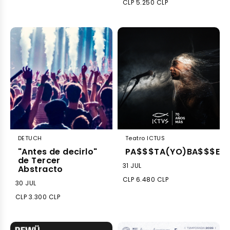
CLP 5.250 CLP
DETUCH
Teatro ICTUS
"Antes de decirlo"
PA$$$TA(YO)BA$$$E!!!
de Tercer
31 JUL
Abstracto
CLP 6.480 CLP
30 JUL
CLP 3.300 CLP