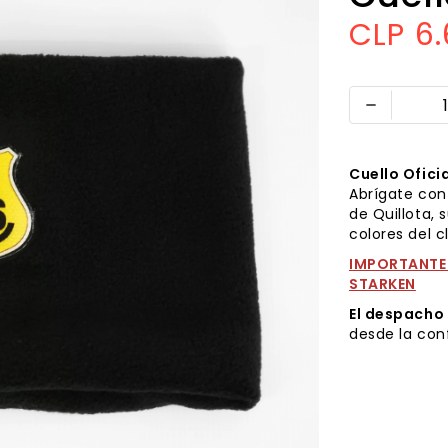
CLP 6
remove
Cuello Oficia
Abrígate con 
de Quillota, s
colores del cl
IMPORTANTE:
STARKEN
El despacho
desde la con