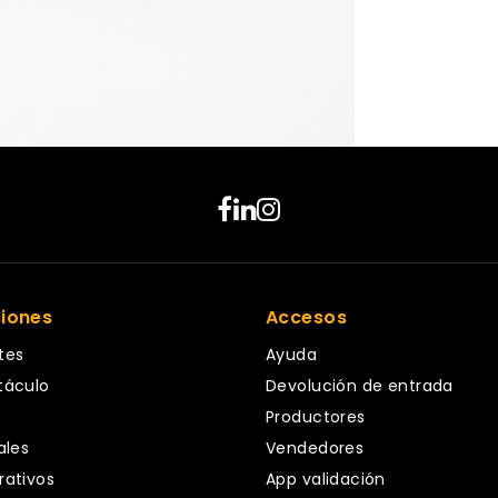
ciones
Accesos
tes
Ayuda
táculo
Devolución de entrada
Productores
ales
Vendedores
rativos
App validación