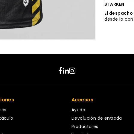
STARKEN
El despacho
desde la con
next
ciones
Accesos
tes
Ayuda
táculo
Devolución de entrada
Productores