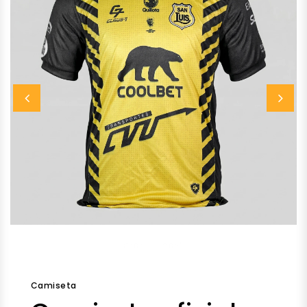
prev
next
Camiseta