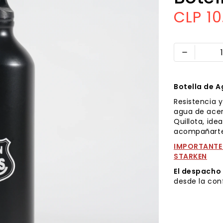
CLP 1
remove
Botella de A
Resistencia y
agua de acer
Quillota, ide
acompañarte 
IMPORTANTE:
STARKEN
El despacho
desde la con