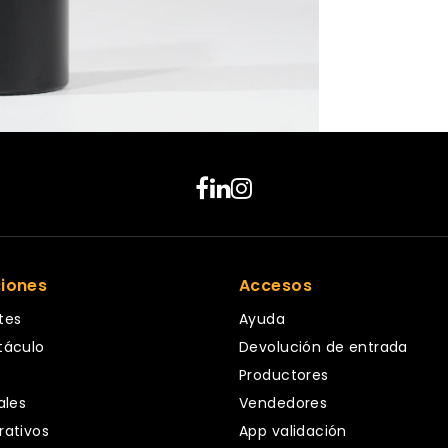
ciones
Accesos
tes
Ayuda
táculo
Devolución de entrada
Productores
ales
Vendedores
rativos
App validación