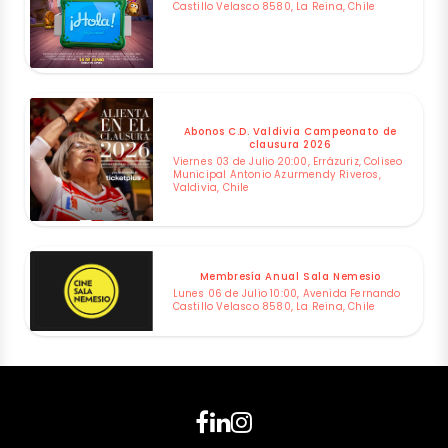
Castillo Velasco 8580, La Reina, Chile
Abonos C.D. Valdivia Campeonato de
clausura 2026
Viernes 03 de Julio 20:00, Errázuriz, Coliseo
Municipal Antonio Azurmendy Riveros,
Valdivia, Chile
Membresía Anual Sala Nemesio
Lunes 06 de Julio 10:00, Avenida Fernando
Castillo Velasco 8580, La Reina, Chile