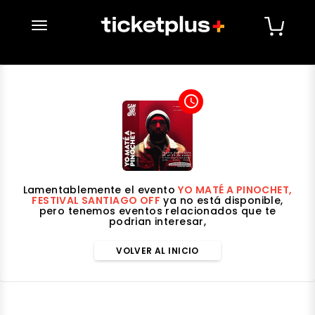
desplegar navegación
access_time
Lamentablemente el evento
YO MATÉ A PINOCHET,
FESTIVAL SANTIAGO OFF
ya no está disponible,
pero tenemos eventos relacionados que te
podrian interesar,
VOLVER AL INICIO