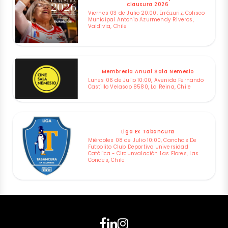
clausura 2026
Viernes 03 de Julio 20:00, Errázuriz, Coliseo
Municipal Antonio Azurmendy Riveros,
Valdivia, Chile
Membresía Anual Sala Nemesio
Lunes 06 de Julio 10:00, Avenida Fernando
Castillo Velasco 8580, La Reina, Chile
Liga Ex Tabancura
Miércoles 08 de Julio 10:00, Canchas De
Futbolito Club Deportivo Universidad
Católica - Circunvalación Las Flores, Las
Condes, Chile