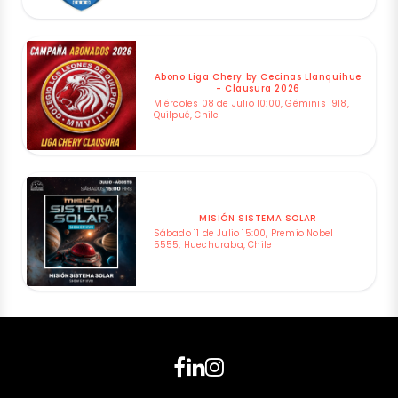
Abono Liga Chery by Cecinas Llanquihue
- Clausura 2026
Miércoles 08 de Julio 10:00, Géminis 1918,
Quilpué, Chile
MISIÓN SISTEMA SOLAR
Sábado 11 de Julio 15:00, Premio Nobel
5555, Huechuraba, Chile