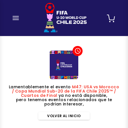
desplegar navegación
access_time
Lamentablemente el evento
M47: USA vs Morocco
/ Copa Mundial Sub-20 de la FIFA Chile 2025™ /
Cuartos de Final
ya no está disponible,
pero tenemos eventos relacionados que te
podrian interesar,
VOLVER AL INICIO