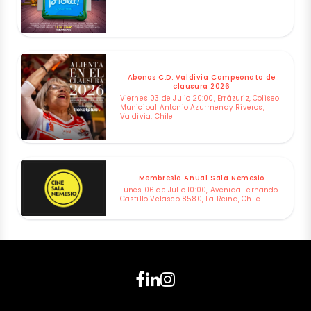
Abonos C.D. Valdivia Campeonato de
clausura 2026
Viernes 03 de Julio 20:00, Errázuriz, Coliseo
Municipal Antonio Azurmendy Riveros,
Valdivia, Chile
Membresía Anual Sala Nemesio
Lunes 06 de Julio 10:00, Avenida Fernando
Castillo Velasco 8580, La Reina, Chile