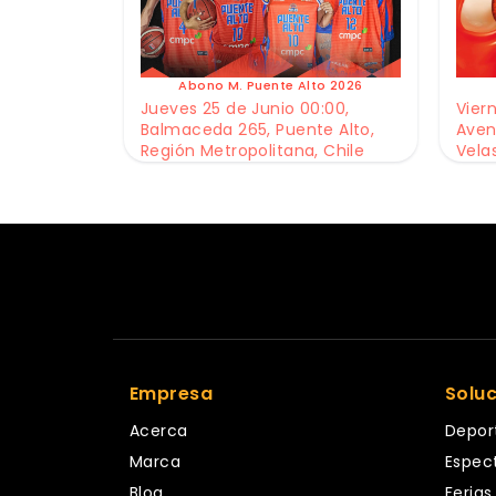
Abono M. Puente Alto 2026
Jueves 25 de Junio 00:00,
Viern
Balmaceda 265, Puente Alto,
Aven
Región Metropolitana, Chile
Vela
Empresa
Solu
Acerca
Depor
Marca
Espec
Blog
Ferias