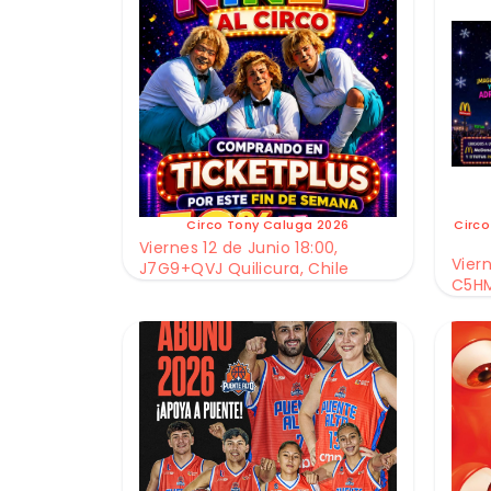
Circo Tony Caluga 2026
Circo
Viernes 12 de Junio 18:00,
Viern
J7G9+QVJ Quilicura, Chile
C5HM