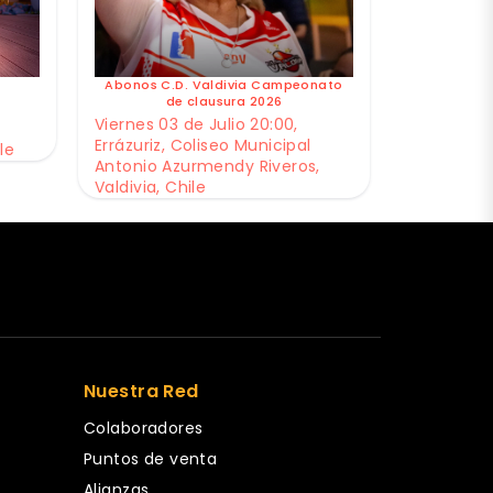
Abonos C.D. Valdivia Campeonato
de clausura 2026
Viernes 03 de Julio 20:00,
Errázuriz, Coliseo Municipal
le
Antonio Azurmendy Riveros,
Valdivia, Chile
Nuestra Red
Colaboradores
Puntos de venta
Alianzas