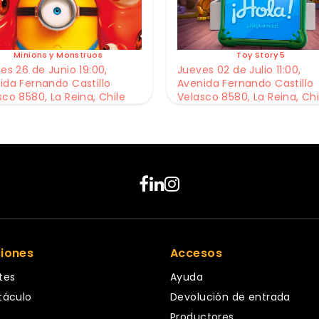
Minions y Monstruos
Toy Story 5
es 26 de Junio 19:00,
Jueves 02 de Julio 11:00,
ida Fernando Castillo
Avenida Fernando Castillo
sco 8580, La Reina, Chile
Velasco 8580, La Reina, Chi
ciones
Accesos
tes
Ayuda
táculo
Devolución de entrada
Productores