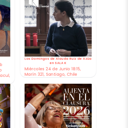
Los Domingos de Alauda Ruiz de Azúa
en SALA K
ub
Miércoles 24 de Junio 18:15,
o
Marín 321, Santiago, Chile
acul,