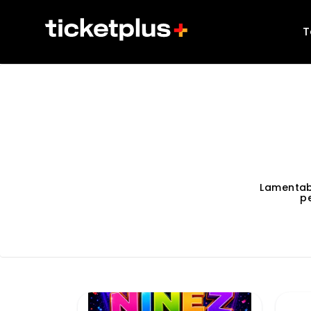
T
Lamentab
p