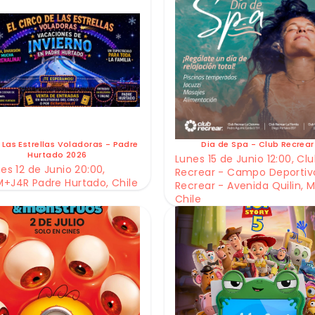
 Las Estrellas Voladoras - Padre
Dia de Spa - Club Recrear
Hurtado 2026
Lunes 15 de Junio 12:00, Cl
es 12 de Junio 20:00,
Recrear - Campo Deportiv
+J4R Padre Hurtado, Chile
Recrear - Avenida Quilin, M
Chile