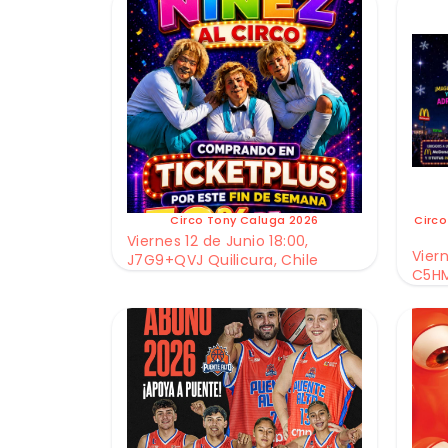
Circo Tony Caluga 2026
Circo
Viernes 12 de Junio 18:00,
Viern
J7G9+QVJ Quilicura, Chile
C5HM