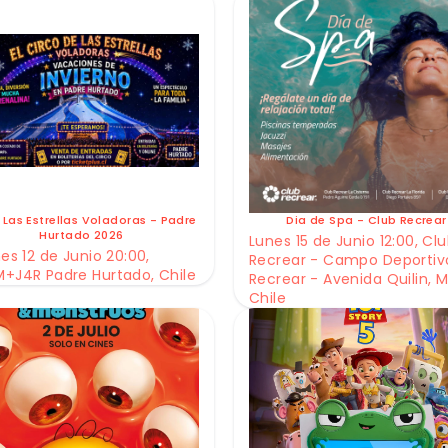
 Las Estrellas Voladoras - Padre
Dia de Spa - Club Recrear
Hurtado 2026
Lunes 15 de Junio 12:00, Cl
es 12 de Junio 20:00,
Recrear - Campo Deportiv
+J4R Padre Hurtado, Chile
Recrear - Avenida Quilin, M
Chile