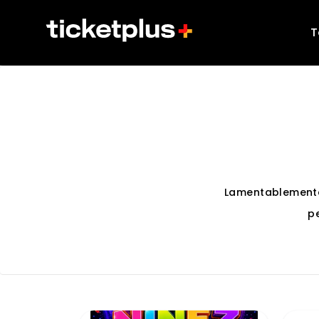
T
Lamentablemente
p