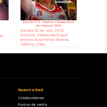
Abonos C.D. Valdivia Campeonato
de clausura 2026
Viernes 03 de Julio 20:00,
Errázuriz, Coliseo Municipal
le
Antonio Azurmendy Riveros,
Valdivia, Chile
Nuestra Red
Colaboradores
Puntos de venta