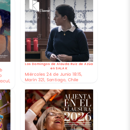
Los Domingos de Alauda Ruiz de Azúa
en SALA K
ub
Miércoles 24 de Junio 18:15,
o
Marín 321, Santiago, Chile
acul,