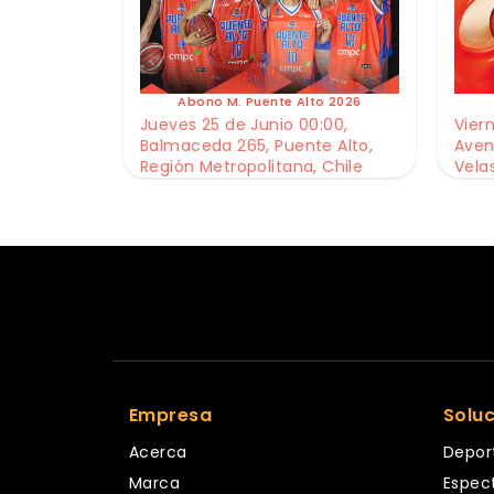
Abono M. Puente Alto 2026
Jueves 25 de Junio 00:00,
Viern
Balmaceda 265, Puente Alto,
Aven
Región Metropolitana, Chile
Vela
Empresa
Solu
Acerca
Depor
Marca
Espec