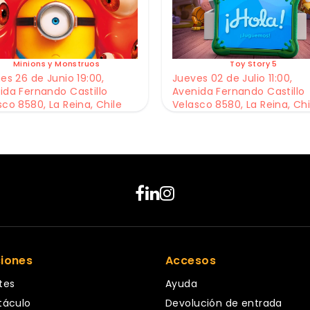
Minions y Monstruos
Toy Story 5
es 26 de Junio 19:00,
Jueves 02 de Julio 11:00,
ida Fernando Castillo
Avenida Fernando Castillo
sco 8580, La Reina, Chile
Velasco 8580, La Reina, Chi
ciones
Accesos
tes
Ayuda
táculo
Devolución de entrada