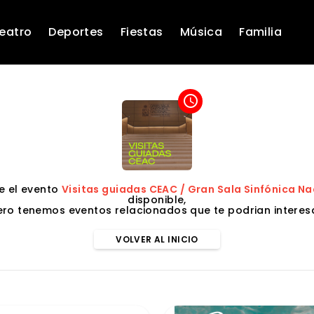
eatro
Deportes
Fiestas
Música
Familia
access_time
 el evento
Visitas guiadas CEAC / Gran Sala Sinfónica Na
disponible,
ero tenemos eventos relacionados que te podrian interesa
VOLVER AL INICIO