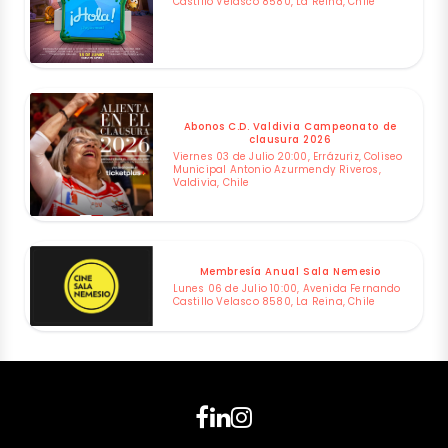
Castillo Velasco 8580, La Reina, Chile
Abonos C.D. Valdivia Campeonato de
clausura 2026
Viernes 03 de Julio 20:00, Errázuriz, Coliseo
Municipal Antonio Azurmendy Riveros,
Valdivia, Chile
Membresía Anual Sala Nemesio
Lunes 06 de Julio 10:00, Avenida Fernando
Castillo Velasco 8580, La Reina, Chile