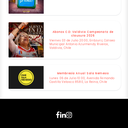
Abonos C.D. Valdivia Campeonato de
clausura 2026
Viernes 03 de Julio 20:00, Errázuriz, Coliseo
Municipal Antonio Azurmendy Riveros,
Valdivia, Chile
Membresía Anual Sala Nemesio
Lunes 06 de Julio 10:00, Avenida Fernando
Castillo Velasco 8580, La Reina, Chile