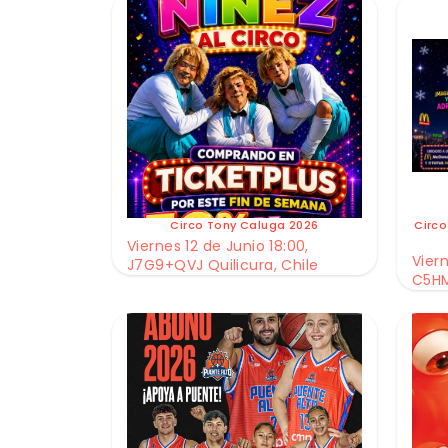
Circo Tony Caluga 2026
Circo
Viernes 12 de Junio 18:00,
Viern
J7G9+QVJ Quilicura, Chile
C5HM