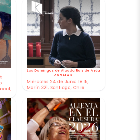
Los Domingos de Alauda Ruiz de Azúa
en SALA K
ub
Miércoles 24 de Junio 18:15,
o
Marín 321, Santiago, Chile
acul,