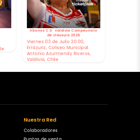
Abonos C.D. Valdivia Campeonato
de clausura 2026
Viernes 03 de Julio 20:00,
Errázuriz, Coliseo Municipal
le
Antonio Azurmendy Riveros,
Valdivia, Chile
Nuestra Red
Colaboradores
Puntos de venta