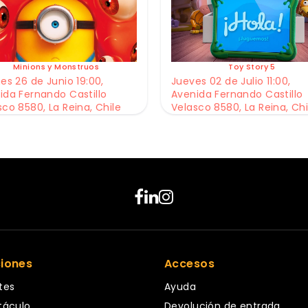
Minions y Monstruos
Toy Story 5
es 26 de Junio 19:00,
Jueves 02 de Julio 11:00,
ida Fernando Castillo
Avenida Fernando Castillo
sco 8580, La Reina, Chile
Velasco 8580, La Reina, Chi
ciones
Accesos
tes
Ayuda
táculo
Devolución de entrada