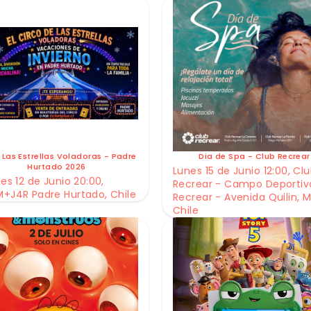
 Las Estrellas Voladoras - Padre
Dia de Spa - Club Recrear
Hurtado 2026
Lunes 15 de Junio 12:00, Cl
es 12 de Junio 20:00,
Recrear - Campo Deportiv
+J4R Padre Hurtado, Chile
Recrear - Avenida Quilin, M
Chile