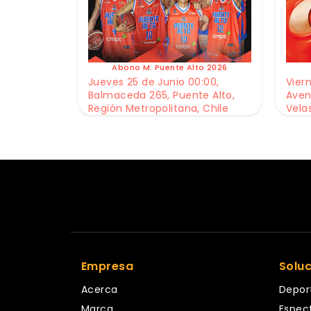
Abono M. Puente Alto 2026
Jueves 25 de Junio 00:00,
Viern
Balmaceda 265, Puente Alto,
Aven
Región Metropolitana, Chile
Vela
Empresa
Solu
Acerca
Depor
Marca
Espec