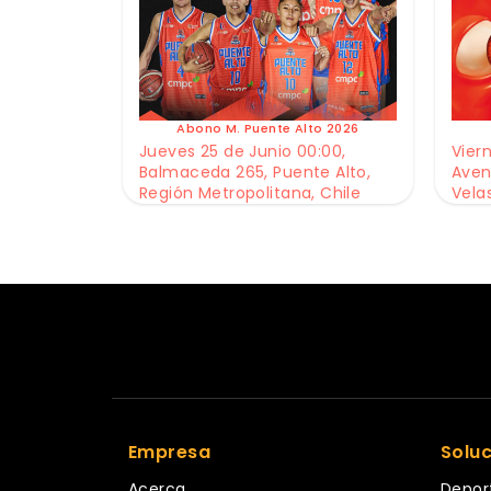
Abono M. Puente Alto 2026
Jueves 25 de Junio 00:00,
Viern
Balmaceda 265, Puente Alto,
Aven
Región Metropolitana, Chile
Vela
Empresa
Solu
Acerca
Depor