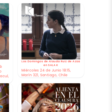
Los Domingos de Alauda Ruiz de Azúa
en SALA K
ub
Miércoles 24 de Junio 18:15,
o
Marín 321, Santiago, Chile
acul,