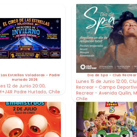
 Las Estrellas Voladoras - Padre
Dia de Spa - Club Recrear
Hurtado 2026
Lunes 15 de Junio 12:00, Cl
es 12 de Junio 20:00,
Recrear - Campo Deportiv
+J4R Padre Hurtado, Chile
Recrear - Avenida Quilin, M
Chile