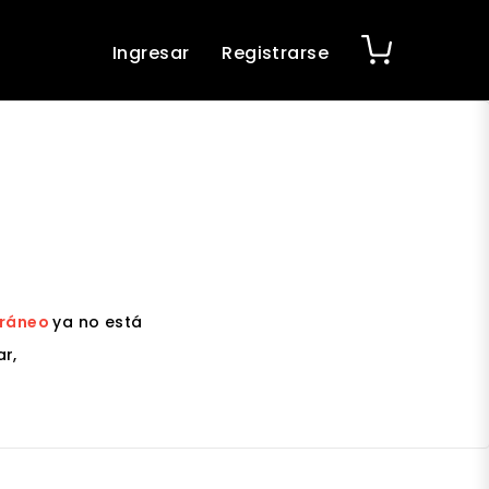
Ingresar
Registrarse
rráneo
ya no está
r,