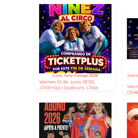
Circo Tony Caluga 2026
Circo
Viernes 12 de Junio 18:00,
Viern
J7G9+QVJ Quilicura, Chile
C5HM