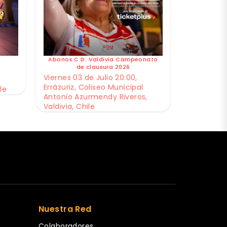
Abonos C.D. Valdivia Campeonato
de clausura 2026
Viernes 03 de Julio 20:00,
Errázuriz, Coliseo Municipal
le
Antonio Azurmendy Riveros,
Valdivia, Chile
Nuestra Red
Colaboradores