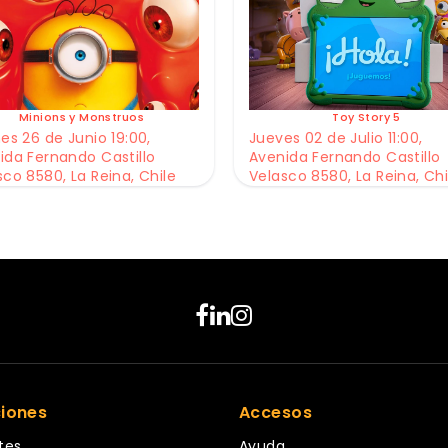
Minions y Monstruos
Toy Story 5
es 26 de Junio 19:00,
Jueves 02 de Julio 11:00,
ida Fernando Castillo
Avenida Fernando Castillo
sco 8580, La Reina, Chile
Velasco 8580, La Reina, Chi
ciones
Accesos
tes
Ayuda