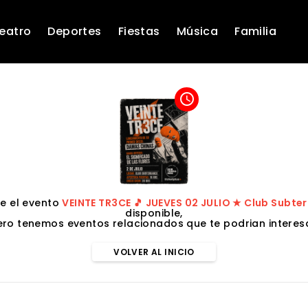
eatro
Deportes
Fiestas
Música
Familia
access_time
e el evento
VEINTE TR3CE 🎵 JUEVES 02 JULIO ★ Club Subte
disponible,
ero tenemos eventos relacionados que te podrian interesa
VOLVER AL INICIO