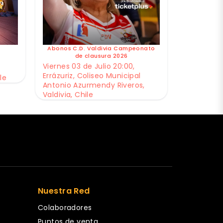
Abonos C.D. Valdivia Campeonato
de clausura 2026
Viernes 03 de Julio 20:00,
Errázuriz, Coliseo Municipal
le
Antonio Azurmendy Riveros,
Valdivia, Chile
Nuestra Red
Colaboradores
Puntos de venta