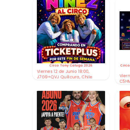
Circo Tony Caluga 2026
Circo
Viernes 12 de Junio 18:00,
Viern
J7G9+QVJ Quilicura, Chile
C5HM