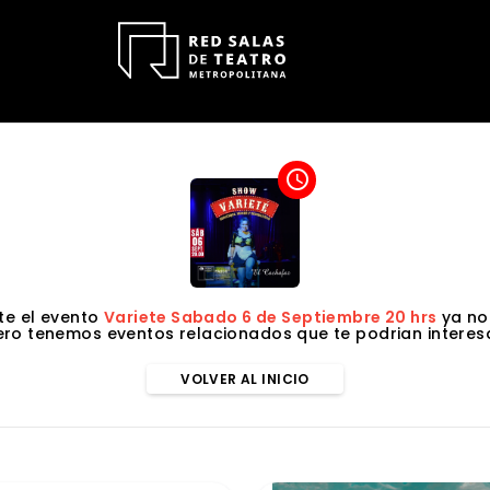
access_time
e el evento
Variete Sabado 6 de Septiembre 20 hrs
ya no 
ero tenemos eventos relacionados que te podrian interesa
VOLVER AL INICIO