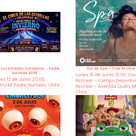
 Las Estrellas Voladoras - Padre
Dia de Spa - Club Recrear
Hurtado 2026
Lunes 15 de Junio 12:00, Cl
es 12 de Junio 20:00,
Recrear - Campo Deportiv
+J4R Padre Hurtado, Chile
Recrear - Avenida Quilin, M
Chile