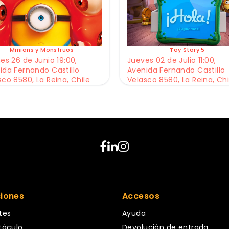
Minions y Monstruos
Toy Story 5
es 26 de Junio 19:00,
Jueves 02 de Julio 11:00,
ida Fernando Castillo
Avenida Fernando Castillo
sco 8580, La Reina, Chile
Velasco 8580, La Reina, Chi
ciones
Accesos
tes
Ayuda
táculo
Devolución de entrada