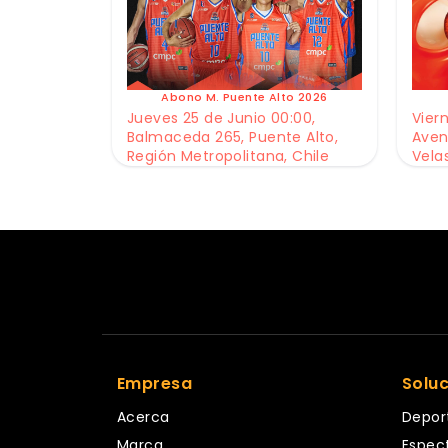
Abono M. Puente Alto 2026
Jueves 25 de Junio 00:00,
Viern
Balmaceda 265, Puente Alto,
Aven
Región Metropolitana, Chile
Vela
Empresa
Solu
Acerca
Depor
Marca
Espec