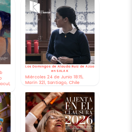
Los Domingos de Alauda Ruiz de Azúa
en SALA K
ub
Miércoles 24 de Junio 18:15,
o
Marín 321, Santiago, Chile
acul,