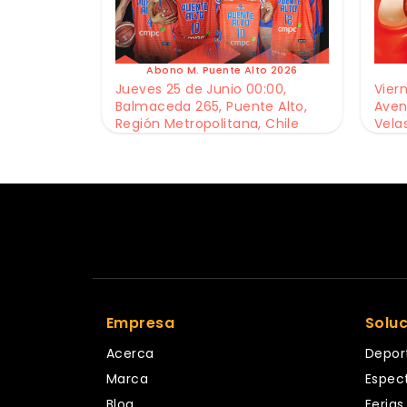
Abono M. Puente Alto 2026
Jueves 25 de Junio 00:00,
Viern
Balmaceda 265, Puente Alto,
Aven
Región Metropolitana, Chile
Vela
Empresa
Solu
Acerca
Depor
Marca
Espec
Blog
Ferias