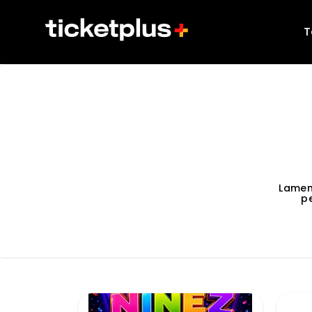
T
Lamen
p