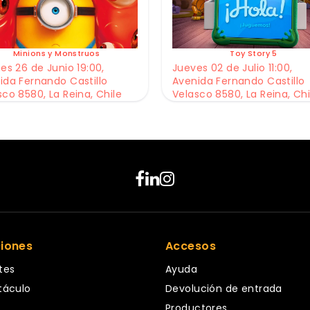
Minions y Monstruos
Toy Story 5
es 26 de Junio 19:00,
Jueves 02 de Julio 11:00,
ida Fernando Castillo
Avenida Fernando Castillo
sco 8580, La Reina, Chile
Velasco 8580, La Reina, Chi
ciones
Accesos
tes
Ayuda
táculo
Devolución de entrada
Productores