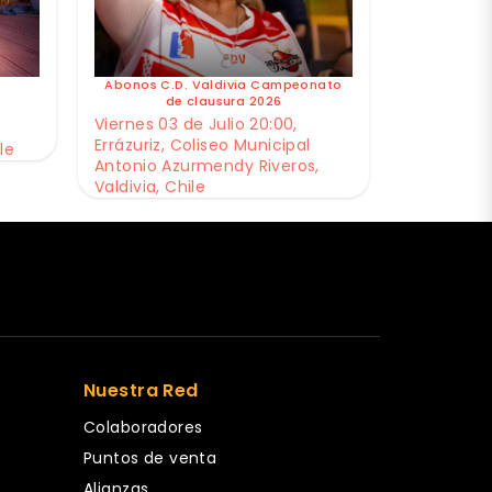
Abonos C.D. Valdivia Campeonato
de clausura 2026
Viernes 03 de Julio 20:00,
Errázuriz, Coliseo Municipal
le
Antonio Azurmendy Riveros,
Valdivia, Chile
Nuestra Red
Colaboradores
Puntos de venta
Alianzas