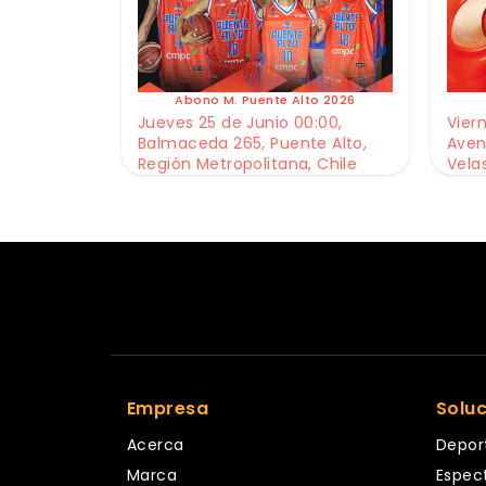
Abono M. Puente Alto 2026
Jueves 25 de Junio 00:00,
Viern
Balmaceda 265, Puente Alto,
Aven
Región Metropolitana, Chile
Vela
Empresa
Solu
Acerca
Depor
Marca
Espec