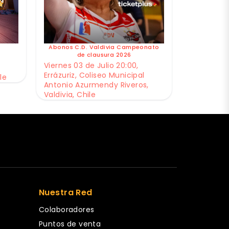
Abonos C.D. Valdivia Campeonato
de clausura 2026
Viernes 03 de Julio 20:00,
Errázuriz, Coliseo Municipal
le
Antonio Azurmendy Riveros,
Valdivia, Chile
Nuestra Red
Colaboradores
Puntos de venta