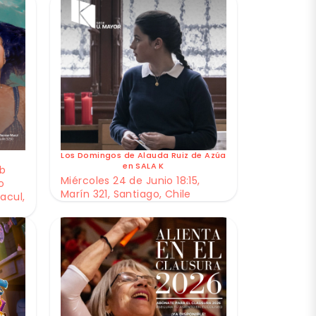
Los Domingos de Alauda Ruiz de Azúa
en SALA K
ub
Miércoles 24 de Junio 18:15,
o
Marín 321, Santiago, Chile
acul,