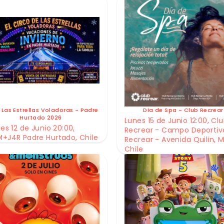
 Las Estrellas Voladoras - Padre
Dia de Spa - Club Recrear
Hurtado 2026
Lunes 15 de Junio 12:00, Cl
es 12 de Junio 20:00,
Recrear - Campo Deportiv
+J4R Padre Hurtado, Chile
Recrear - Avenida Quilin, M
Chile