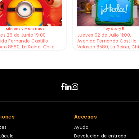
Minions y Monstruos
Toy Story 5
es 26 de Junio 19:00,
Jueves 02 de Julio 11:00,
ida Fernando Castillo
Avenida Fernando Castillo
sco 8580, La Reina, Chile
Velasco 8580, La Reina, Chi
ciones
Accesos
tes
Ayuda
táculo
Devolución de entrada