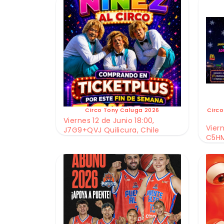
Circo Tony Caluga 2026
Circo
Viernes 12 de Junio 18:00,
Viern
J7G9+QVJ Quilicura, Chile
C5HM