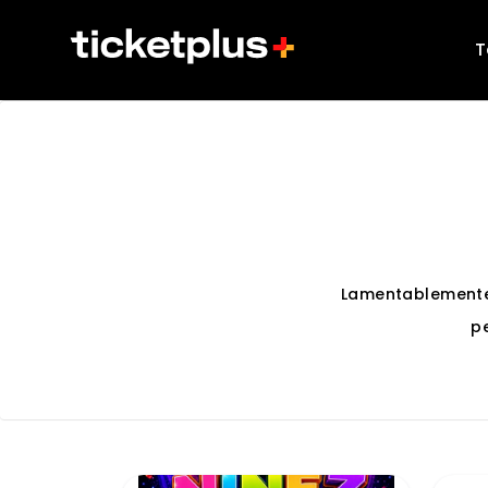
T
Lamentablemente
p