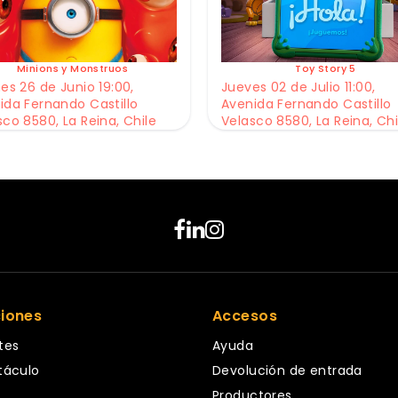
Minions y Monstruos
Toy Story 5
es 26 de Junio 19:00,
Jueves 02 de Julio 11:00,
ida Fernando Castillo
Avenida Fernando Castillo
sco 8580, La Reina, Chile
Velasco 8580, La Reina, Chi
ciones
Accesos
tes
Ayuda
táculo
Devolución de entrada
Productores