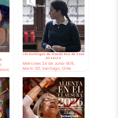
Los Domingos de Alauda Ruiz de Azúa
en SALA K
ub
Miércoles 24 de Junio 18:15,
o
Marín 321, Santiago, Chile
acul,