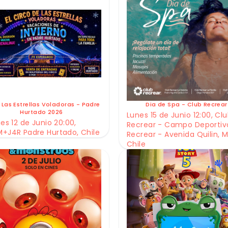
 Las Estrellas Voladoras - Padre
Dia de Spa - Club Recrear
Hurtado 2026
Lunes 15 de Junio 12:00, Cl
es 12 de Junio 20:00,
Recrear - Campo Deportiv
+J4R Padre Hurtado, Chile
Recrear - Avenida Quilin, M
Chile