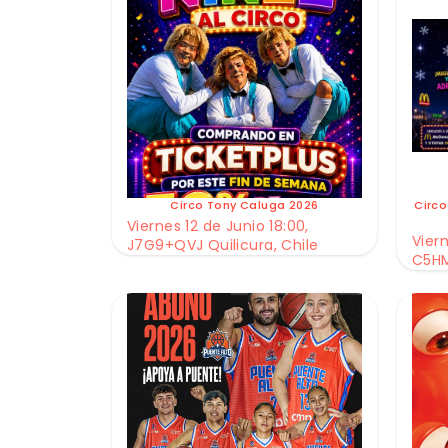
Circo Tony Caluga 2026
Circo
Viernes 12 de Junio 18:00,
Viern
J7G9+QVJ Quilicura, Chile
C5HM