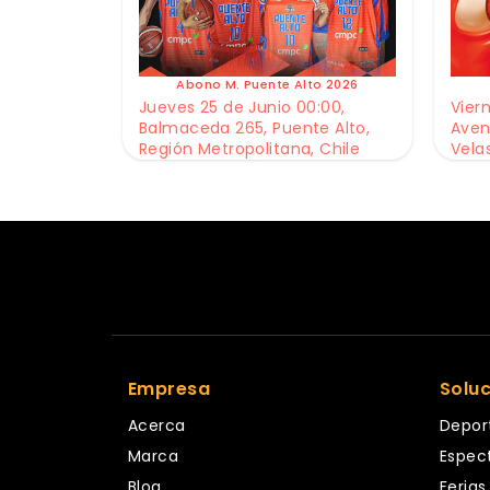
Abono M. Puente Alto 2026
Jueves 25 de Junio 00:00,
Viern
Balmaceda 265, Puente Alto,
Aven
Región Metropolitana, Chile
Vela
Empresa
Solu
Acerca
Depor
Marca
Espec
Blog
Ferias