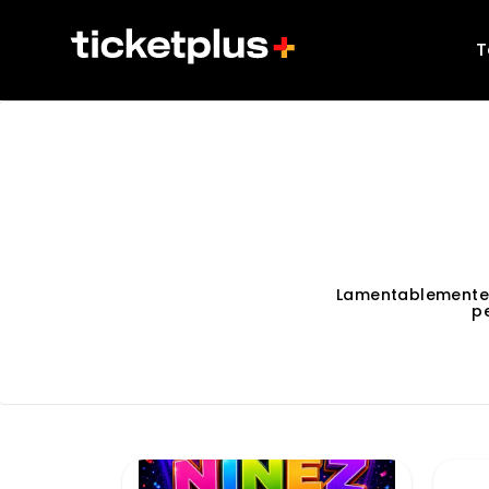
T
Lamentablemente
p