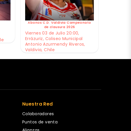
Abonos C.D. Valdivia Campeonato
de clausura 2026
Viernes 03 de Julio 20:00,
Errázuriz, Coliseo Municipal
le
Antonio Azurmendy Riveros,
Valdivia, Chile
Nuestra Red
Colaboradores
Puntos de venta
Alianzas