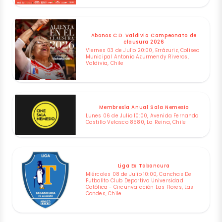
Abonos C.D. Valdivia Campeonato de
clausura 2026
Viernes 03 de Julio 20:00, Errázuriz, Coliseo
Municipal Antonio Azurmendy Riveros,
Valdivia, Chile
Membresía Anual Sala Nemesio
Lunes 06 de Julio 10:00, Avenida Fernando
Castillo Velasco 8580, La Reina, Chile
Liga Ex Tabancura
Miércoles 08 de Julio 10:00, Canchas De
Futbolito Club Deportivo Universidad
Católica - Circunvalación Las Flores, Las
Condes, Chile