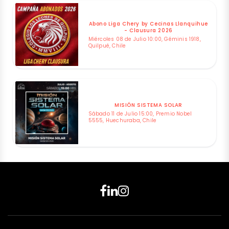
Abono Liga Chery by Cecinas Llanquihue
- Clausura 2026
Miércoles 08 de Julio 10:00, Géminis 1918,
Quilpué, Chile
MISIÓN SISTEMA SOLAR
Sábado 11 de Julio 15:00, Premio Nobel
5555, Huechuraba, Chile