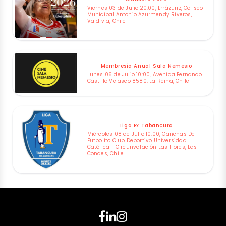
Viernes 03 de Julio 20:00, Errázuriz, Coliseo
Municipal Antonio Azurmendy Riveros,
Valdivia, Chile
Membresía Anual Sala Nemesio
Lunes 06 de Julio 10:00, Avenida Fernando
Castillo Velasco 8580, La Reina, Chile
Liga Ex Tabancura
Miércoles 08 de Julio 10:00, Canchas De
Futbolito Club Deportivo Universidad
Católica - Circunvalación Las Flores, Las
Condes, Chile