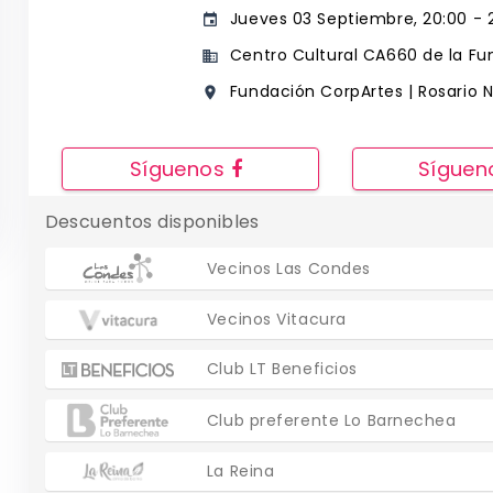
Jueves 03 Septiembre, 20:00 - 21
event
Centro Cultural CA660 de la Fu
business
Fundación CorpArtes | Rosario 
place
Síguenos
Sígue
Descuentos disponibles
Vecinos Las Condes
Vecinos Vitacura
Club LT Beneficios
Club preferente Lo Barnechea
La Reina