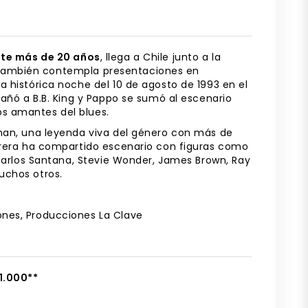
nte más de 20 años
, llega a Chile junto a la
también contempla presentaciones en
a histórica noche del 10 de agosto de 1993 en el
ó a B.B. King y Pappo se sumó al escenario
s amantes del blues.
eman, una leyenda viva del género con más de
arrera ha compartido escenario con figuras como
 Carlos Santana, Stevie Wonder, James Brown, Ray
uchos otros.
ones, Producciones La Clave
11.000**