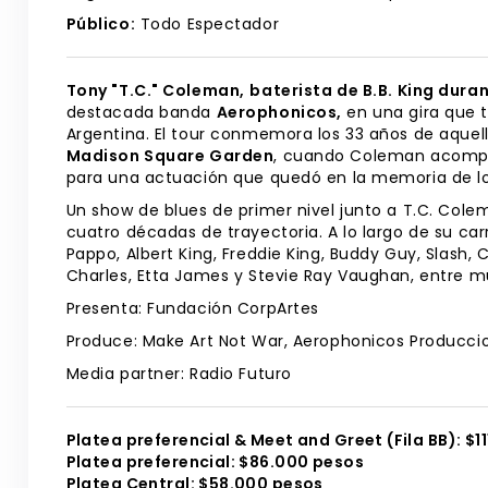
Público:
Todo Espectador
Tony "T.C." Coleman,
baterista de B.B. King dura
destacada banda
Aerophonicos,
en una gira que 
Argentina. El tour conmemora los 33 años de aquell
Madison Square Garden
, cuando Coleman acompañ
para una actuación que quedó en la memoria de lo
Un show de blues de primer nivel junto a T.C. Col
cuatro décadas de trayectoria. A lo largo de su c
Pappo, Albert King, Freddie King, Buddy Guy, Slash,
Charles, Etta James y Stevie Ray Vaughan, entre m
Presenta: Fundación CorpArtes
Produce: Make Art Not War, Aerophonicos Producci
Media partner: Radio Futuro
Platea preferencial & Meet and Greet (Fila BB): $1
Platea preferencial: $86.000 pesos
Platea Central: $58.000 pesos