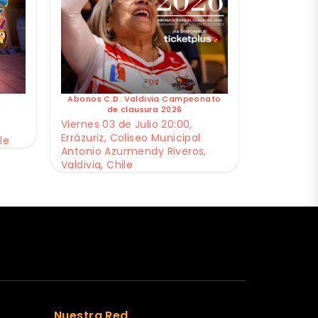
Abonos C.D. Valdivia Campeonato
de clausura 2026
Viernes 03 de Julio 20:00,
Errázuriz, Coliseo Municipal
le
Antonio Azurmendy Riveros,
Valdivia, Chile
Nuestra Red