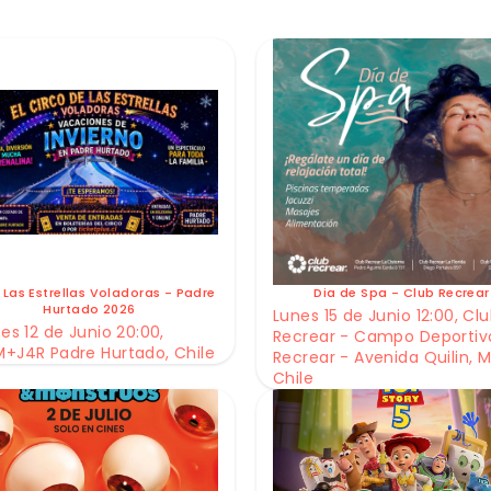
 Las Estrellas Voladoras - Padre
Dia de Spa - Club Recrear
Hurtado 2026
Lunes 15 de Junio 12:00, Cl
es 12 de Junio 20:00,
Recrear - Campo Deportiv
+J4R Padre Hurtado, Chile
Recrear - Avenida Quilin, M
Chile