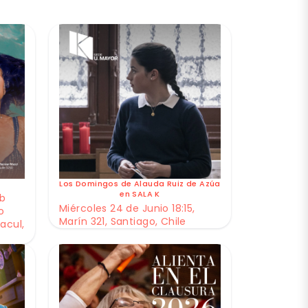
Los Domingos de Alauda Ruiz de Azúa
en SALA K
ub
Miércoles 24 de Junio 18:15,
o
Marín 321, Santiago, Chile
acul,