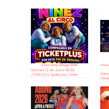
Circo Tony Caluga 2026
Circo
Viernes 12 de Junio 18:00,
Viern
J7G9+QVJ Quilicura, Chile
C5HM