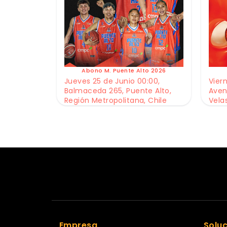
Abono M. Puente Alto 2026
Jueves 25 de Junio 00:00,
Viern
Balmaceda 265, Puente Alto,
Aven
Región Metropolitana, Chile
Vela
Empresa
Solu