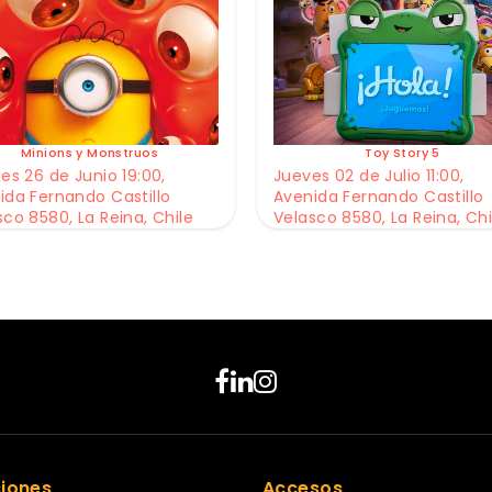
Minions y Monstruos
Toy Story 5
es 26 de Junio 19:00,
Jueves 02 de Julio 11:00,
ida Fernando Castillo
Avenida Fernando Castillo
sco 8580, La Reina, Chile
Velasco 8580, La Reina, Chi
ciones
Accesos