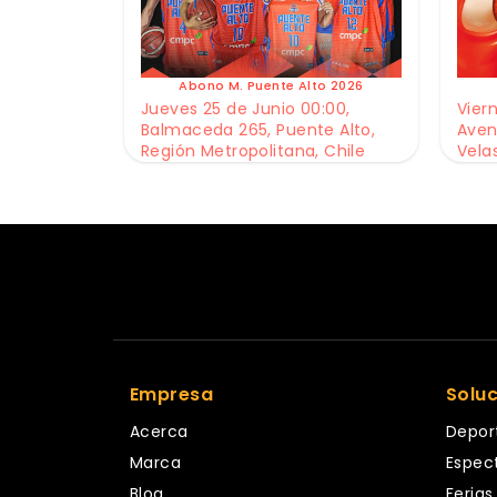
Abono M. Puente Alto 2026
Jueves 25 de Junio 00:00,
Viern
Balmaceda 265, Puente Alto,
Aven
Región Metropolitana, Chile
Vela
Empresa
Solu
Acerca
Depor
Marca
Espec
Blog
Ferias