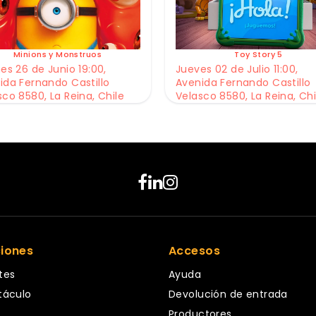
Minions y Monstruos
Toy Story 5
es 26 de Junio 19:00,
Jueves 02 de Julio 11:00,
ida Fernando Castillo
Avenida Fernando Castillo
sco 8580, La Reina, Chile
Velasco 8580, La Reina, Chi
ciones
Accesos
tes
Ayuda
táculo
Devolución de entrada
Productores