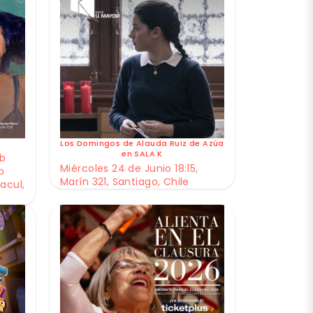
Los Domingos de Alauda Ruiz de Azúa
en SALA K
ub
Miércoles 24 de Junio 18:15,
o
Marín 321, Santiago, Chile
acul,