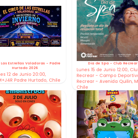
 Las Estrellas Voladoras - Padre
Dia de Spa - Club Recrear
Hurtado 2026
Lunes 15 de Junio 12:00, Cl
es 12 de Junio 20:00,
Recrear - Campo Deportiv
+J4R Padre Hurtado, Chile
Recrear - Avenida Quilin, M
Chile