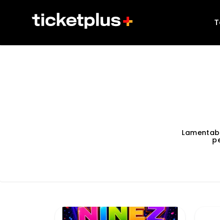
T
Lamentab
p