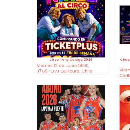
Circo Tony Caluga 2026
Circo
Viernes 12 de Junio 18:00,
Viern
J7G9+QVJ Quilicura, Chile
C5HM