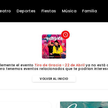
eatro
Deportes
Fiestas
Música
Familia
access_time
lemente el evento
Tiro de Gracia - 22 de Abril
ya no está d
ero tenemos eventos relacionados que te podrian interesa
VOLVER AL INICIO