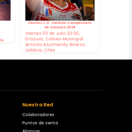
Abonos C.D. Valdivia Campeonato
de clausura 2026
Viernes 03 de Julio 20:00,
Errázuriz, Coliseo Municipal
le
Antonio Azurmendy Riveros,
Valdivia, Chile
Nuestra Red
Colaboradores
Puntos de venta
Alianzas