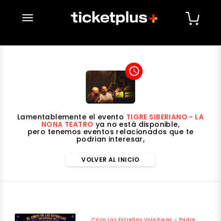
desplegar navegación
access_time
Lamentablemente el evento
TIGRE SIBERIANO - LA
NONA TEATRO
ya no está disponible,
pero tenemos eventos relacionados que te
podrian interesar,
VOLVER AL INICIO
Circo Las Estrellas Voladoras - Padre