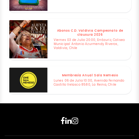
Abonos C.D. Valdivia Campeonato de
clausura 2026
Viernes 03 de Julio 20:00, Errázuriz, Coliseo
Municipal Antonio Azurmendy Riveros,
Valdivia, Chile
Membresía Anual Sala Nemesio
Lunes 06 de Julio 10:00, Avenida Fernando
Castillo Velasco 8580, La Reina, Chile