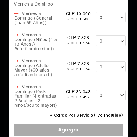
Viernes a Domingo
Viernes a
CLP 10.000
Domingo (General
*
CLP 1.500
(14 a 59 Años))
Viernes a
CLP 7.826
Domingo (Niños (4 a
*
CLP 1.174
13 Años //
Acreditando edad))
Viernes a
CLP 7.826
Domingo (Adulto
*
CLP 1.174
Mayor (+60 años
acreditanto edad))
Viernes a
Domingo (Pack
CLP 33.043
Familiar (4 entradas =
*
CLP 4.957
2 Adultos - 2
niños/adulto mayor))
*
Cargo Por Servicio (Iva Incluido)
Agregar