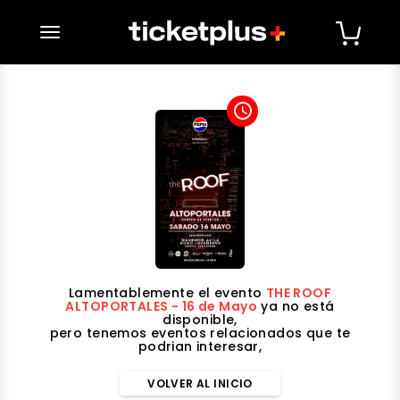
desplegar navegación
access_time
Lamentablemente el evento
THE ROOF
ALTOPORTALES - 16 de Mayo
ya no está
disponible,
pero tenemos eventos relacionados que te
podrian interesar,
VOLVER AL INICIO