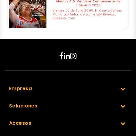
Abonos C.D. Valdivia Campeonato de
clausura 2026
Viernes 03 de Julio 20:00, Errázuriz, Coliseo
Municipal Antonio Azurmendy Riveros,
Valdivia, Chile
Empresa
Soluciones
Accesos