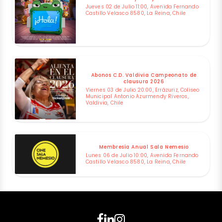
Jueves 02 de Julio 11:00, Avenida Fernando
Castillo Velasco 8580, La Reina, Chile
Abonos C.D. Valdivia Campeonato de
clausura 2026
Viernes 03 de Julio 20:00, Errázuriz, Coliseo
Municipal Antonio Azurmendy Riveros,
Valdivia, Chile
Membresía Anual Sala Nemesio
Lunes 06 de Julio 10:00, Avenida Fernando
Castillo Velasco 8580, La Reina, Chile