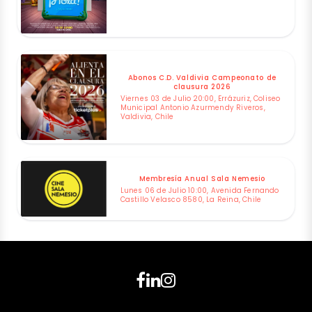
Abonos C.D. Valdivia Campeonato de
clausura 2026
Viernes 03 de Julio 20:00, Errázuriz, Coliseo
Municipal Antonio Azurmendy Riveros,
Valdivia, Chile
Membresía Anual Sala Nemesio
Lunes 06 de Julio 10:00, Avenida Fernando
Castillo Velasco 8580, La Reina, Chile