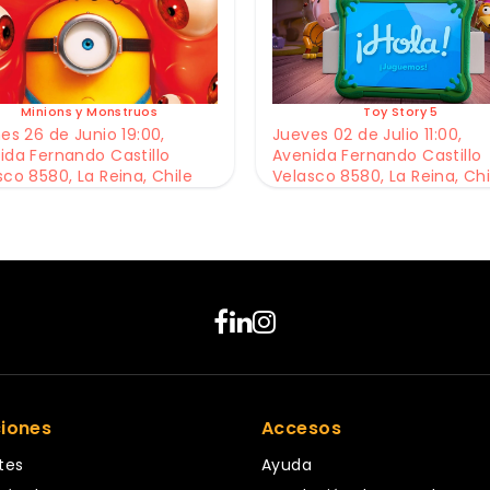
Minions y Monstruos
Toy Story 5
es 26 de Junio 19:00,
Jueves 02 de Julio 11:00,
ida Fernando Castillo
Avenida Fernando Castillo
sco 8580, La Reina, Chile
Velasco 8580, La Reina, Chi
ciones
Accesos
tes
Ayuda