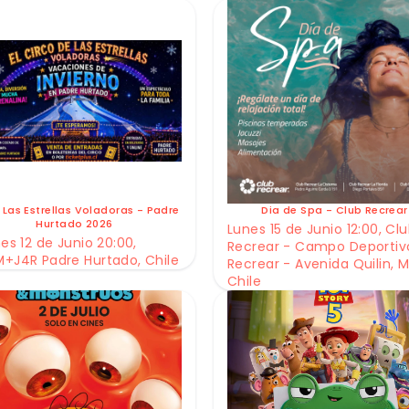
 Las Estrellas Voladoras - Padre
Dia de Spa - Club Recrear
Hurtado 2026
Lunes 15 de Junio 12:00, Cl
es 12 de Junio 20:00,
Recrear - Campo Deportiv
+J4R Padre Hurtado, Chile
Recrear - Avenida Quilin, M
Chile