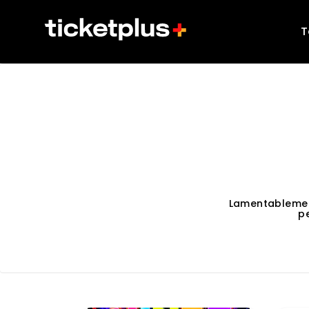
T
Lamentablemen
p