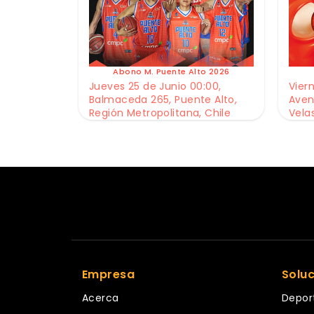
Abono M. Puente Alto 2026
Jueves 25 de Junio 00:00,
Viern
Balmaceda 265, Puente Alto,
Aven
Región Metropolitana, Chile
Vela
Empresa
Solu
Acerca
Depor