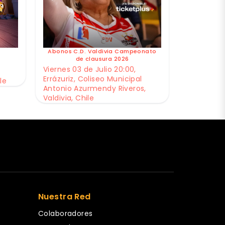
Abonos C.D. Valdivia Campeonato
de clausura 2026
Viernes 03 de Julio 20:00,
Errázuriz, Coliseo Municipal
le
Antonio Azurmendy Riveros,
Valdivia, Chile
Nuestra Red
Colaboradores