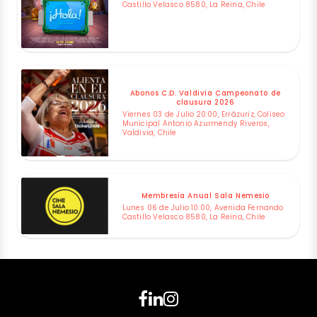
Castillo Velasco 8580, La Reina, Chile
Abonos C.D. Valdivia Campeonato de
clausura 2026
Viernes 03 de Julio 20:00, Errázuriz, Coliseo
Municipal Antonio Azurmendy Riveros,
Valdivia, Chile
Membresía Anual Sala Nemesio
Lunes 06 de Julio 10:00, Avenida Fernando
Castillo Velasco 8580, La Reina, Chile