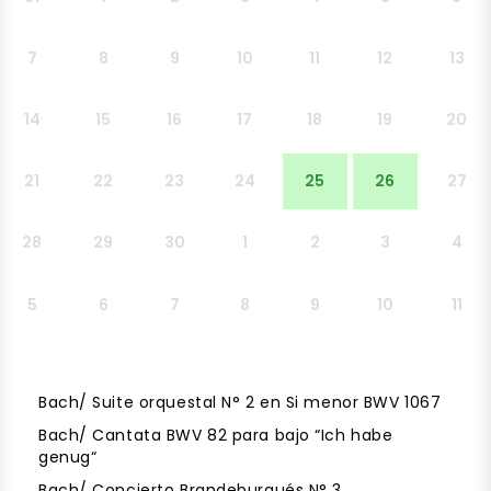
7
8
9
10
11
12
13
14
15
16
17
18
19
20
21
22
23
24
25
26
27
28
29
30
1
2
3
4
5
6
7
8
9
10
11
Bach/ Suite orquestal N° 2 en Si menor BWV 1067
Bach/ Cantata BWV 82 para bajo “Ich habe
genug“
Bach/ Concierto Brandeburgués N° 3