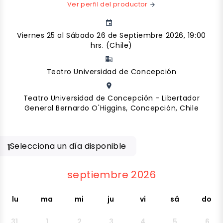
Ver perfil del productor
arrow_forward
event
Viernes 25 al Sábado 26 de Septiembre 2026, 19:00
hrs. (Chile)
business
Teatro Universidad de Concepción
place
Teatro Universidad de Concepción - Libertador
General Bernardo O'Higgins, Concepción, Chile
Selecciona un día disponible
1
septiembre 2026
lu
ma
mi
ju
vi
sá
do
31
1
2
3
4
5
6