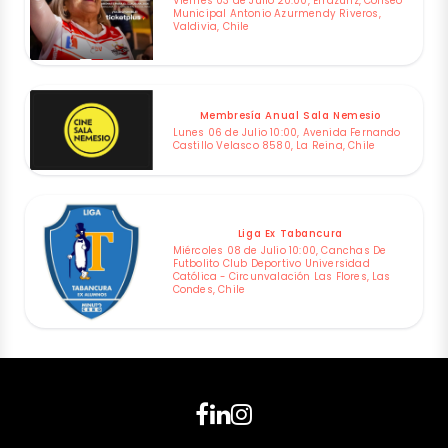
Viernes 03 de Julio 20:00, Errázuriz, Coliseo
Municipal Antonio Azurmendy Riveros,
Valdivia, Chile
Membresía Anual Sala Nemesio
Lunes 06 de Julio 10:00, Avenida Fernando
Castillo Velasco 8580, La Reina, Chile
Liga Ex Tabancura
Miércoles 08 de Julio 10:00, Canchas De
Futbolito Club Deportivo Universidad
Católica - Circunvalación Las Flores, Las
Condes, Chile