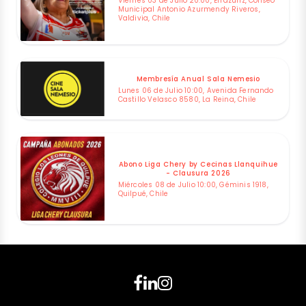
Viernes 03 de Julio 20:00, Errázuriz, Coliseo
Municipal Antonio Azurmendy Riveros,
Valdivia, Chile
Membresía Anual Sala Nemesio
Lunes 06 de Julio 10:00, Avenida Fernando
Castillo Velasco 8580, La Reina, Chile
Abono Liga Chery by Cecinas Llanquihue
- Clausura 2026
Miércoles 08 de Julio 10:00, Géminis 1918,
Quilpué, Chile