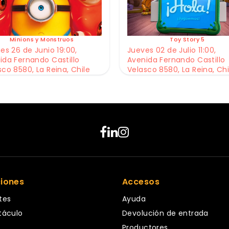
Minions y Monstruos
Toy Story 5
es 26 de Junio 19:00,
Jueves 02 de Julio 11:00,
ida Fernando Castillo
Avenida Fernando Castillo
sco 8580, La Reina, Chile
Velasco 8580, La Reina, Chi
ciones
Accesos
tes
Ayuda
táculo
Devolución de entrada
Productores