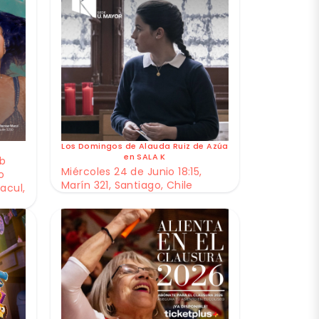
Los Domingos de Alauda Ruiz de Azúa
en SALA K
ub
Miércoles 24 de Junio 18:15,
o
Marín 321, Santiago, Chile
acul,