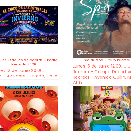
 Las Estrellas Voladoras - Padre
Dia de Spa - Club Recrear
Hurtado 2026
Lunes 15 de Junio 12:00, Cl
es 12 de Junio 20:00,
Recrear - Campo Deportiv
+J4R Padre Hurtado, Chile
Recrear - Avenida Quilin, M
Chile