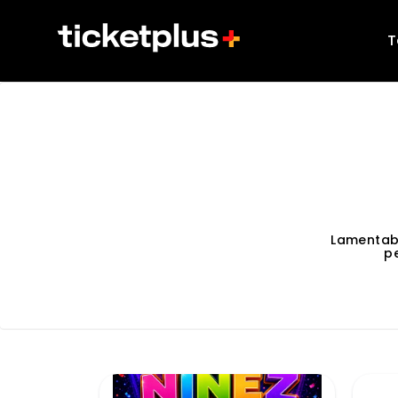
T
Lamentab
p