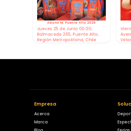
Abono M. Puente Alto 2026
Jueves 25 de Junio 00:00,
Viern
Balmaceda 265, Puente Alto,
Aven
Región Metropolitana, Chile
Vela
Empresa
Solu
Acerca
Depor
Marca
Espec
Blog
Ferias