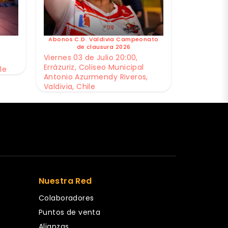
Abonos C.D. Valdivia Campeonato
de clausura 2026
Viernes 03 de Julio 20:00,
Errázuriz, Coliseo Municipal
le
Antonio Azurmendy Riveros,
Valdivia, Chile
Nuestra Red
Colaboradores
Puntos de venta
Alianzas