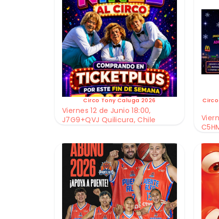
Circo Tony Caluga 2026
Circo
Viernes 12 de Junio 18:00,
Viern
J7G9+QVJ Quilicura, Chile
C5HM