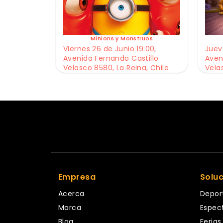
Minions y Monstruos
Viernes 26 de Junio 19:00,
Jueve
Avenida Fernando Castillo
Aven
Velasco 8580, La Reina, Chile
Vela
Empresa
Solu
Acerca
Depor
Marca
Espec
Blog
Ferias