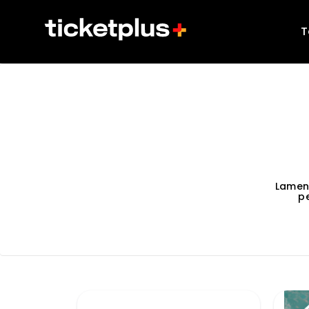
T
Lamen
p