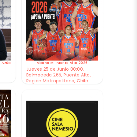
e Azúa
Abono M. Puente Alto 2026
Jueves 25 de Junio 00:00,
Balmaceda 265, Puente Alto,
Región Metropolitana, Chile