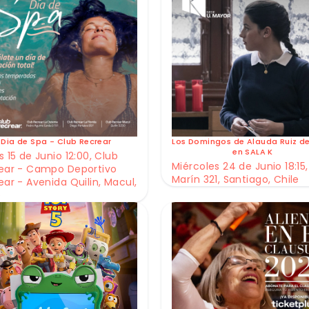
Dia de Spa - Club Recrear
Los Domingos de Alauda Ruiz d
en SALA K
 15 de Junio 12:00, Club
Miércoles 24 de Junio 18:15,
ear - Campo Deportivo
Marín 321, Santiago, Chile
ear - Avenida Quilin, Macul,
e