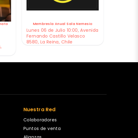
nato
Membresía Anual Sala Nemesio
Lunes 06 de Julio 10:00, Avenida
Fernando Castillo Velasco
8580, La Reina, Chile
,
Nuestra Red
Colaboradores
Puntos de venta
Alianzas