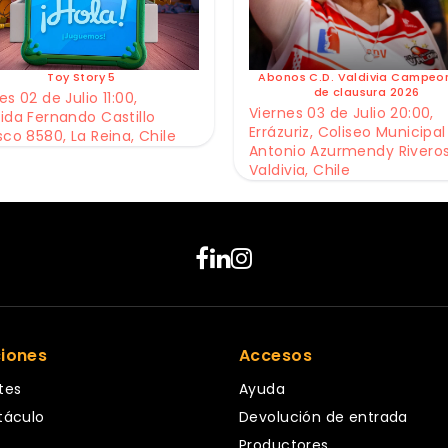
Toy Story 5
Abonos C.D. Valdivia Campeo
de clausura 2026
s 02 de Julio 11:00,
Viernes 03 de Julio 20:00,
ida Fernando Castillo
Errázuriz, Coliseo Municipal
sco 8580, La Reina, Chile
Antonio Azurmendy Riveros
Valdivia, Chile
ciones
Accesos
tes
Ayuda
táculo
Devolución de entrada
Productores