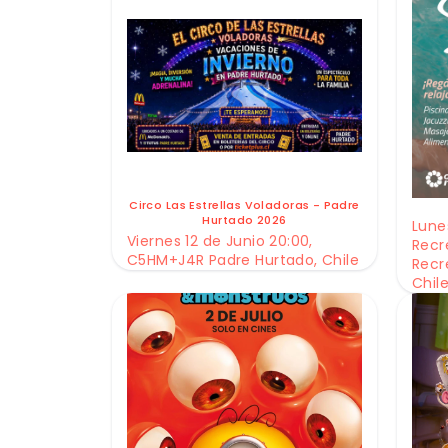
Circo Las Estrellas Voladoras - Padre
Hurtado 2026
Lunes
Viernes 12 de Junio 20:00,
Recr
C5HM+J4R Padre Hurtado, Chile
Recr
Chil