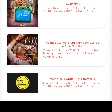
Toy Story 5
Jueves 02 de Julio 11:00, Avenida Fernando
Castillo Velasco 8580, La Reina, Chile
Abonos C.D. Valdivia Campeonato de
clausura 2026
Viernes 03 de Julio 20:00, Errázuriz, Coliseo
Municipal Antonio Azurmendy Riveros,
Valdivia, Chile
Membresía Anual Sala Nemesio
Lunes 06 de Julio 10:00, Avenida Fernando
Castillo Velasco 8580, La Reina, Chile