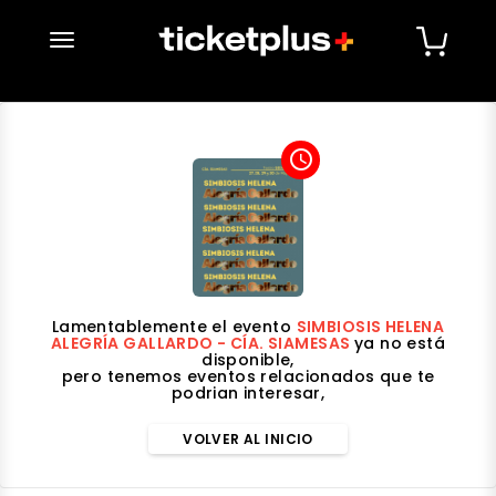
desplegar navegación
access_time
Lamentablemente el evento
SIMBIOSIS HELENA
ALEGRÍA GALLARDO - CÍA. SIAMESAS
ya no está
disponible,
pero tenemos eventos relacionados que te
podrian interesar,
VOLVER AL INICIO