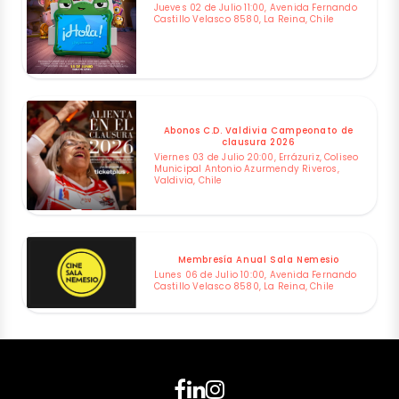
Jueves 02 de Julio 11:00, Avenida Fernando
Castillo Velasco 8580, La Reina, Chile
Abonos C.D. Valdivia Campeonato de
clausura 2026
Viernes 03 de Julio 20:00, Errázuriz, Coliseo
Municipal Antonio Azurmendy Riveros,
Valdivia, Chile
Membresía Anual Sala Nemesio
Lunes 06 de Julio 10:00, Avenida Fernando
Castillo Velasco 8580, La Reina, Chile