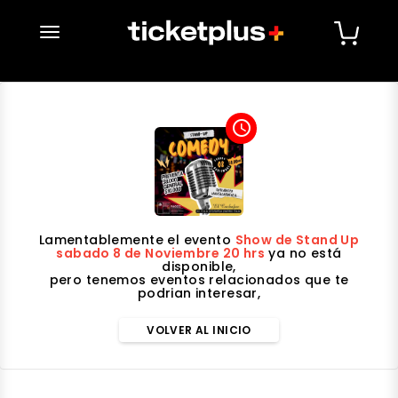
desplegar navegación
access_time
Lamentablemente el evento
Show de Stand Up
sabado 8 de Noviembre 20 hrs
ya no está
disponible,
pero tenemos eventos relacionados que te
podrian interesar,
VOLVER AL INICIO