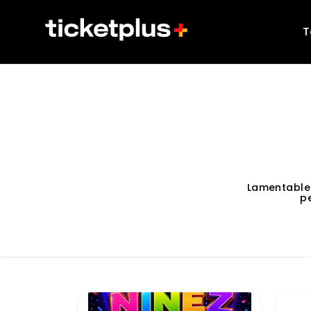
T
Lamentable
p