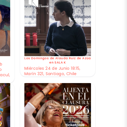
Los Domingos de Alauda Ruiz de Azúa
en SALA K
ub
Miércoles 24 de Junio 18:15,
o
Marín 321, Santiago, Chile
acul,