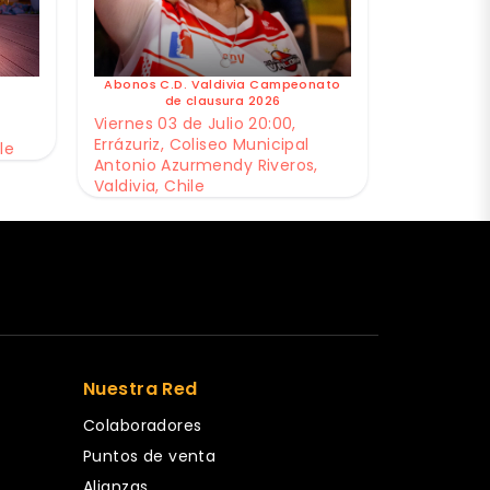
Abonos C.D. Valdivia Campeonato
de clausura 2026
Viernes 03 de Julio 20:00,
Errázuriz, Coliseo Municipal
le
Antonio Azurmendy Riveros,
Valdivia, Chile
Nuestra Red
Colaboradores
Puntos de venta
Alianzas