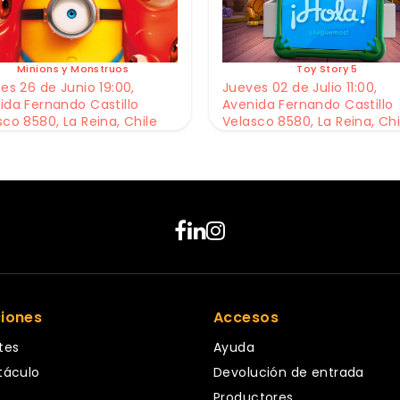
Minions y Monstruos
Toy Story 5
es 26 de Junio 19:00,
Jueves 02 de Julio 11:00,
ida Fernando Castillo
Avenida Fernando Castillo
sco 8580, La Reina, Chile
Velasco 8580, La Reina, Chi
ciones
Accesos
tes
Ayuda
táculo
Devolución de entrada
Productores