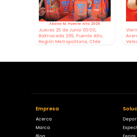
Abono M. Puente Alto 2026
Jueves 25 de Junio 00:00,
Viern
Balmaceda 265, Puente Alto,
Aven
Región Metropolitana, Chile
Vela
Empresa
Solu
Acerca
Depor
Marca
Espec
Blog
Ferias