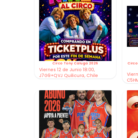
Circo Tony Caluga 2026
Circo
Viernes 12 de Junio 18:00,
Viern
J7G9+QVJ Quilicura, Chile
C5HM