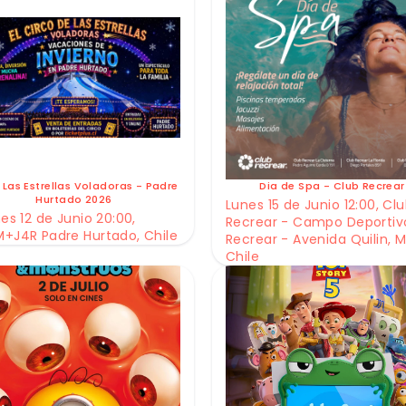
 Las Estrellas Voladoras - Padre
Dia de Spa - Club Recrear
Hurtado 2026
Lunes 15 de Junio 12:00, Cl
es 12 de Junio 20:00,
Recrear - Campo Deportiv
+J4R Padre Hurtado, Chile
Recrear - Avenida Quilin, M
Chile