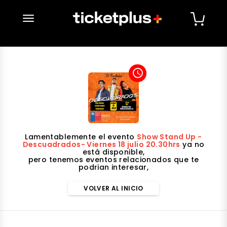
desplegar navegación
access_time
Lamentablemente el evento
Show Stand Up -
Descuadrados- Viernes 18 julio 20.30hrs
ya no
está disponible,
pero tenemos eventos relacionados que te
podrian interesar,
VOLVER AL INICIO