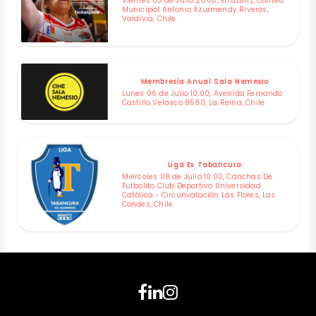
Viernes 03 de Julio 20:00, Errázuriz, Coliseo
Municipal Antonio Azurmendy Riveros,
Valdivia, Chile
Membresía Anual Sala Nemesio
Lunes 06 de Julio 10:00, Avenida Fernando
Castillo Velasco 8580, La Reina, Chile
Liga Ex Tabancura
Miércoles 08 de Julio 10:00, Canchas De
Futbolito Club Deportivo Universidad
Católica - Circunvalación Las Flores, Las
Condes, Chile