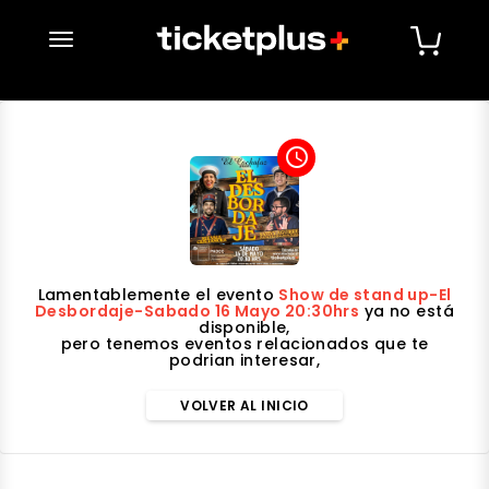
desplegar navegación
access_time
Lamentablemente el evento
Show de stand up-El
Desbordaje-Sabado 16 Mayo 20:30hrs
ya no está
disponible,
pero tenemos eventos relacionados que te
podrian interesar,
VOLVER AL INICIO