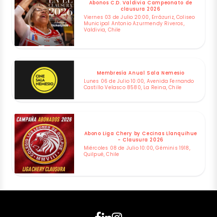
Abonos C.D. Valdivia Campeonato de
clausura 2026
Viernes 03 de Julio 20:00, Errázuriz, Coliseo
Municipal Antonio Azurmendy Riveros,
Valdivia, Chile
Membresía Anual Sala Nemesio
Lunes 06 de Julio 10:00, Avenida Fernando
Castillo Velasco 8580, La Reina, Chile
Abono Liga Chery by Cecinas Llanquihue
- Clausura 2026
Miércoles 08 de Julio 10:00, Géminis 1918,
Quilpué, Chile