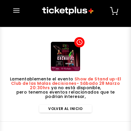
desplegar navegación
access_time
Lamentablemente el evento
Show de Stand up-El
Club de las Malas decisiones- Sábado 28 Marzo
20:30hrs
ya no está disponible,
pero tenemos eventos relacionados que te
podrian interesar,
VOLVER AL INICIO