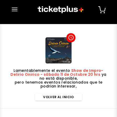
desplegar navegación
access_time
Lamentablemente el evento
Show de Impro-
Delirio Onirico - sábado 11 de Octubre 20 hrs
ya
no está disponible,
pero tenemos eventos relacionados que te
podrian interesar,
VOLVER AL INICIO