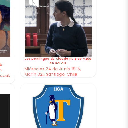
Los Domingos de Alauda Ruiz de Azúa
en SALA K
ub
Miércoles 24 de Junio 18:15,
o
Marín 321, Santiago, Chile
acul,