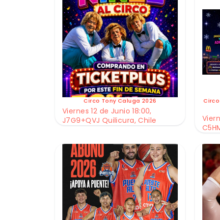
Circo Tony Caluga 2026
Circo
Viernes 12 de Junio 18:00,
Viern
J7G9+QVJ Quilicura, Chile
C5HM