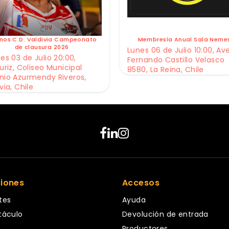
nos C.D. Valdivia Campeonato
Membresía Anual Sala Neme
de clausura 2026
Lunes 06 de Julio 10:00, Av
es 03 de Julio 20:00,
Fernando Castillo Velasco
uriz, Coliseo Municipal
8580, La Reina, Chile
nio Azurmendy Riveros,
via, Chile
ciones
Accesos
tes
Ayuda
táculo
Devolución de entrada
Productores