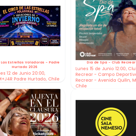
 Las Estrellas Voladoras - Padre
Dia de Spa - Club Recrear
Hurtado 2026
Lunes 15 de Junio 12:00, Cl
es 12 de Junio 20:00,
Recrear - Campo Deportiv
+J4R Padre Hurtado, Chile
Recrear - Avenida Quilin, M
Chile