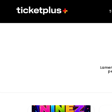
T
Lamen
p