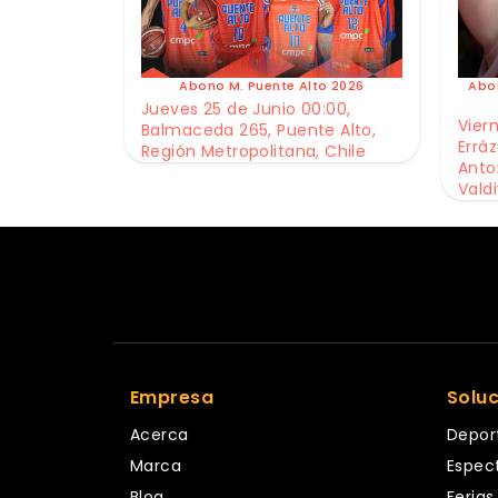
Abono M. Puente Alto 2026
Abo
Jueves 25 de Junio 00:00,
Viern
Balmaceda 265, Puente Alto,
Erráz
Región Metropolitana, Chile
Anto
Valdi
Empresa
Solu
Acerca
Depor
Marca
Espec
Blog
Ferias