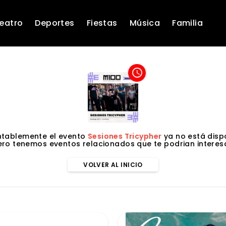
eatro
Deportes
Fiestas
Música
Familia
access_time
tablemente el evento
Sesiones Tricypher
ya no está dispo
ero tenemos eventos relacionados que te podrian interesa
VOLVER AL INICIO